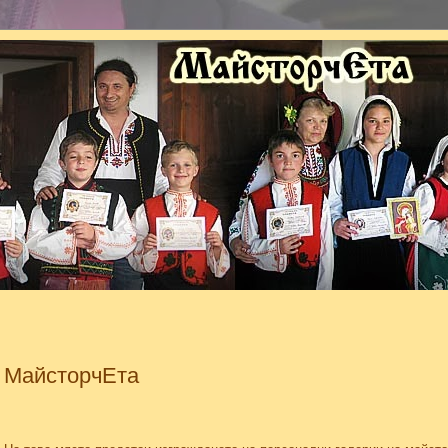
МайсторчЕта