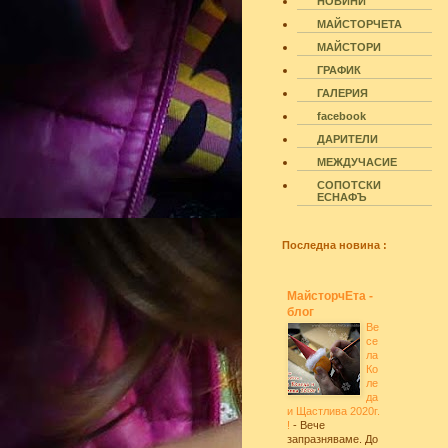
НОВИНИ
МАЙСТОРЧЕТА
МАЙСТОРИ
ГРАФИК
ГАЛЕРИЯ
facebook
ДАРИТЕЛИ
МЕЖДУЧАСИЕ
СОПОТСКИ
ЕСНАФЪ
Последна новина :
МайсторчЕта -
блог
Ве
се
ла
Ко
ле
да
и Щастлива 2020г.
!
-
Вече
запразняваме. До