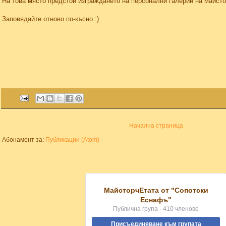
На това място предстои изграждането на персонални галерии на майсто
Заповядайте отново по-късно :)
Начална страница
Абонамент за:
Публикации (Atom)
МайсторчЕтата от "Сопотски
Еснафъ"
Публична група · 410 членове
Присъединяване към групата