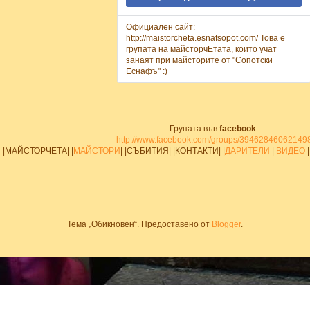
Официален сайт:
http://maistorcheta.esnafsopot.com/ Това е
групата на майсторчЕтата, които учат
занаят при майсторите от "Сопотски
Еснафъ" :)
Групата във
facebook
:
http://www.facebook.com/groups/39462846062149
|МАЙСТОРЧЕТА| |
МАЙСТОРИ
| |СЪБИТИЯ| |КОНТАКТИ| |
ДАРИТЕЛИ
|
ВИДЕО
|
Тема „Обикновен“. Предоставено от
Blogger
.